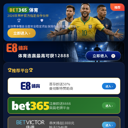
PA视讯(中国)集团官网 - PlayAce
后勤网欢迎您，
今天是：2026年8月6日 星期四
首页
部门概况
党群工作
清风后勤
通知公告
支部建设