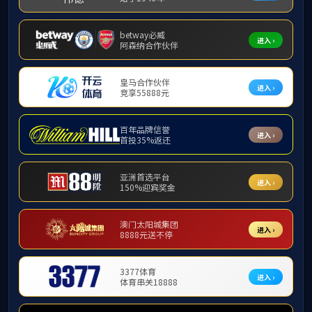
组织机构
党建要闻
支部建
27
饮食中心党支部召开2025年党员首次集中大课
6月26日下午，为进一步深入学习贯彻习近平新时代中国特色
2025.06
召开党员大会，组织党员开展集中学习，并围绕首次...
24
校党委常委、副校长任喜莹以普通党员身份参
6月23日下午，校党委常委、副校长任喜莹以普通党员身份
2025.06
央八项规定精神学习教育等方面进行了专题辅导。支...
26
校党委常委、副校长任喜莹以普通党员身份参