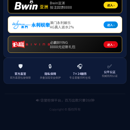
8月25日，后勤机关党支部在明向校区召开学习贯彻习近平
2023.08
党员一起学习讨论，交流心得。组织生活会上，党支...
06
后勤机关党支部召开学习贯彻习近平新时代中国
‍‍‍‍‍‍为进一步高标准高质量推进学习贯彻习近平新时代中
2023.06
午，后勤机关党支部全体党员在虎峪校...
18
手拉手 心连心 家园携手 凝聚起维护国家安全
2022年4月15日是我国第七个“全民国家安全教育日”，
2022.04
了人民、一切依靠人民的意识，凝聚起维护国家安...
12
别担心，公寓人始终都在
所谓岁月静好，不过是有人为你负重前行......太理战疫“
2022.04
着、责任与担当”点点微光，汇聚起阳光公寓...