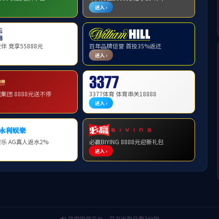
继“楼长妈妈”、“共产党员先锋岗”、“共产党员宿舍”、“爱
树人根本任务，培养德智体美劳全面发展的社会主义建设者和
爱心服务品牌。