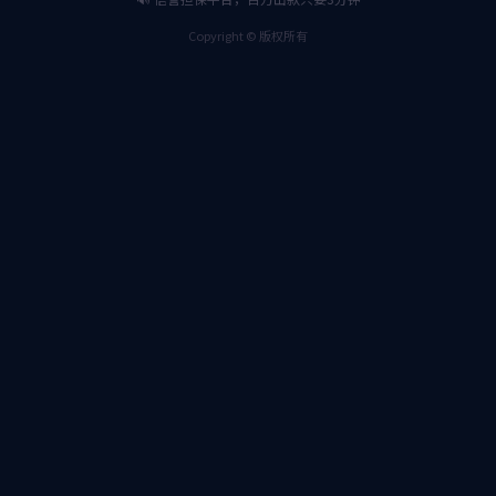
人理念，聚焦学生“健康生活，快乐学习”的内在需求，融
涵，凝聚“公寓服务中心、社会爱心企业”两大力量，通过建
一系列为学生生活、学习、休闲为一体的服务场所、空间，配备